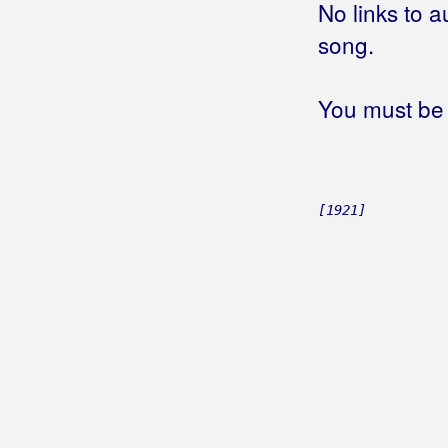
No links to a
Još me uvik ne voliš
Još mi tvoj parfem miriše
song.
Još mirišeš na pelene
Još mi, ženo, puno duguješ
You must be 
Još ne mogu pristat volit
Još ne znam kud s tobom
Još ni jeden Zagorec
Još ovaj put
(Bojan Aleksovski)
[1921]
Još ovaj put
(Oliver Dragojević)
Još ovo malo života
Još ovu noć
(Srebrna Krila)
Još ovu noć
(Vesna Pisarović)
Još pamtim večer
Još pet minuta
Još po selu priča kruži
Još sam sama
Još sam tu
(Lea Dekleva)