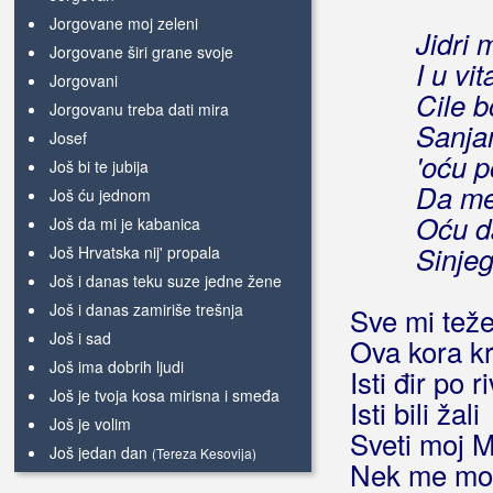
Jorgovane moj zeleni
Jidri m
Jorgovane širi grane svoje
I u vit
Jorgovani
Cile 
Jorgovanu treba dati mira
Sanja
Josef
'oću p
Još bi te jubija
Da me
Još ću jednom
Oću d
Još da mi je kabanica
Sinje
Još Hrvatska nij' propala
Još i danas teku suze jedne žene
Još i danas zamiriše trešnja
Sve mi tež
Još i sad
Ova kora k
Još ima dobrih ljudi
Isti đir po ri
Još je tvoja kosa mirisna i smeđa
Isti bili žali
Još je volim
Sveti moj M
Još jedan dan
(Tereza Kesovija)
Nek me mo
Još jedan dan
(Milo Hrnić)