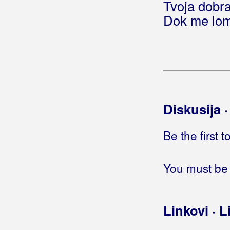
Tvoja dobr
Još jedan dan bez nje
Dok me lom
Još jedan pogled u noći
Još jedan prođe dan
Još jedan put
Još jedan stepenik
Još jedan sudnji dan
Još jedna Božićna pjesma
Još jedna ljubavna pjesma
Diskusija 
Još jedna milja
Još jednom
(Oranž Band)
Be the first 
Još jednom
(Silente)
Još jednom da mi je
You must be 
Još jednom podsjeti me
Još jednom Tamara
Još jednom za kraj
Linkovi · L
Još jednu putnu daj
Još me bole pjesme stare