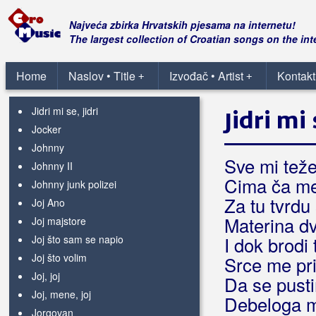
Jesi li sretan
Jesi videl
Najveća zbirka Hrvatskih pjesama na internetu!
Jesmo li jedno drugom suđeni
The largest collection of Croatian songs on the int
Ješka od ljubavi
Jezero voda je
Home
Naslov • Title
Izvođač • Artist
Kontakt
+
+
Jezik ljubavi
Jidri mi se, jidri
Jidri mi 
Jocker
Johnny
Sve mi tež
Johnny II
Cima ča m
Johnny junk polizei
Za tu tvrdu 
Joj Ano
Materina d
Joj majstore
Joj što sam se napio
I dok brodi 
Joj što volim
Srce me pr
Joj, joj
Da se pusti
Joj, mene, joj
Debeloga 
Jorgovan