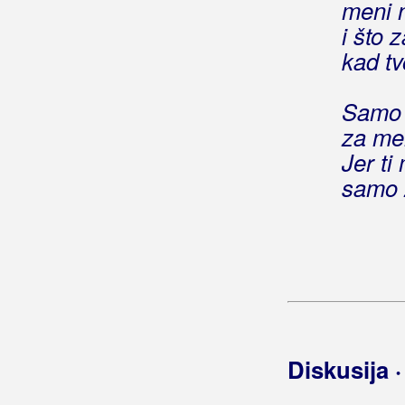
meni n
Jedina žena na svijetu
i što 
Jedini
kad tv
Jedini čovjek
Jedini dragi moj
Jedini kraju moj
Samo 
Jedini moj
za me
Jedini moj grijeh
Jer ti
Jedini moji
samo 
Jedini što zna
Jedino jubav ne pasaje
Jedino moje
(Vlado Kalember)
Jedino moje
(Nina Badrić)
Jedino moje
(Žanamari)
Jedino s tobom
Jedino sunce
Jedna Ana
Diskusija 
Jedna cura mala