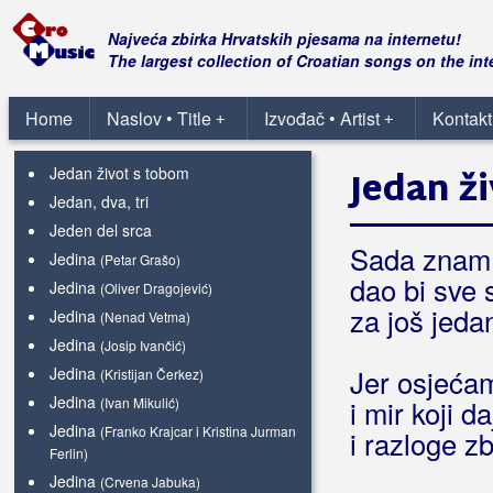
Jedan poljubac, kocka šećera
Jedan razlog
Najveća zbirka Hrvatskih pjesama na internetu!
Jedan stari kontrabas
The largest collection of Croatian songs on the int
Jedan život
Jedan život imamo
Home
Naslov • Title
Izvođač • Artist
Kontakt
+
+
Jedan život malo je
Jedan život s tobom
Jedan ž
Jedan, dva, tri
Jeden del srca
Sada znam
Jedina
(Petar Grašo)
dao bi sve 
Jedina
(Oliver Dragojević)
za još jeda
Jedina
(Nenad Vetma)
Jedina
(Josip Ivančić)
Jedina
Jer osjećam
(Kristijan Čerkez)
Jedina
(Ivan Mikulić)
i mir koji d
Jedina
(Franko Krajcar i Kristina Jurman
i razloge zb
Ferlin)
Jedina
(Crvena Jabuka)