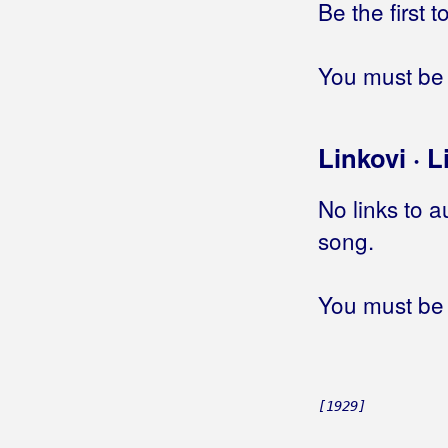
Jedna će mandolina
Be the first 
Jedna dubrovčanka
Jedna duša
You must be 
Jedna i jedina
Jedna je Hrvatska
Jedna je ljubav
Linkovi · L
Jedna jedina od svih žena
Jedna ko ni jedna
No links to a
Jedna kratka vijest
song.
Jedna lađa morem plovi
Jedna ljubav
Jedna ljubav ponovo se budi
You must be 
Jedna mala barka
Jedna mala plava
Jedna noć
Jedna noć u Kostreni
[1929]
Jedna od onih bez naslova
Jedna pjesma kriva je za sve