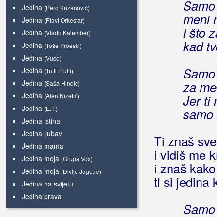
Samo 
Jedina
(Pero Križanović)
meni n
Jedina
(Plavi Orkestar)
i što 
Jedina
(Vlado Kalember)
kad tv
Jedina
(Toše Proeski)
Jedina
(Vuco)
Samo 
Jedina
(Tutti Frutti)
Jedina
za me
(Saša Hindić)
Jedina
(Alen Nižetić)
Jer ti
Jedina
(E.T.)
samo 
Jedina istina
Jedina ljubav
Ti znaš sve
Jedina mama
i vidiš me 
Jedina moja
(Grupa Vox)
i znaš kako 
Jedina moja
(Divlje Jagode)
ti si jedina
Jedina na svijetu
Jedina prava
Samo 
Jedina žena