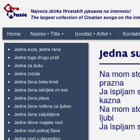
Jedna rijeka u mom kraju
Jedna suza
Najveća zbirka Hrvatskih pjesama na internetu!
(Novi Fosili)
The largest collection of Croatian songs on the int
Jedna suza
(Monika Čebić & Ivica
Čebić)
Jedna suza na tvom licu
Home
Naslov • Title
Izvođač • Artist
Kontakt
+
+
Jedna suza u oku se skrila
Jedna suza, jedna rana
Jedna s
Jedna tuga drugu prati
Jedna za dušu
Na mom stol
Jedna zvizda
prazna
Jedna žena čeka brod
Ja ispijam 
Jedna žena odnijela mi sve
kazna
Jedna žena plava
Jedna žena rođena za ljubav
Na mom stol
Jedna žena zaljubljena
ljubi
Jedne divne majske noći
Ja ispijam s
Jedne noći pokraj Save
Jedne noći u decembru