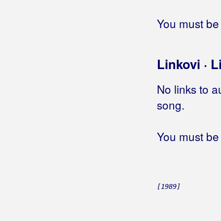
Jednom
(Dubravko Kovačević)
Jednom
You must be 
(Najbolji hrvatski tamburaši)
Jednom ćeš i ti plakati
Jednom ćeš platiti
Jednom ću se i ja vratiti
Linkovi · L
Jednom kad noć
Jednom kad odem
No links to a
Jednom se živi
(Ivan Mikulić)
song.
Jednom se živi
(Danijela Martinović)
Jednom u životu
(Kristijan
You must be 
Rahimovski)
Jednom u životu
(Željko Golik)
Jednorog
Jednostavna priča
Jednostavno najgori
[1989]
Jednu kartu za natrag
Jednu mladost imam