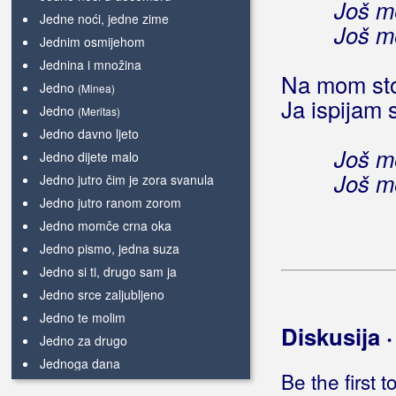
Još me
Jedne noći, jedne zime
Još me
Jednim osmijehom
Jednina i množina
Na mom stol
Jedno
(Minea)
Ja ispijam s
Jedno
(Meritas)
Jedno davno ljeto
Još me
Jedno dijete malo
Još me
Jedno jutro čim je zora svanula
Jedno jutro ranom zorom
Jedno momče crna oka
Jedno pismo, jedna suza
Jedno si ti, drugo sam ja
Jedno srce zaljubljeno
Jedno te molim
Diskusija 
Jedno za drugo
Jednoga dana
Be the first 
Jednoga jutra čim stigo doma