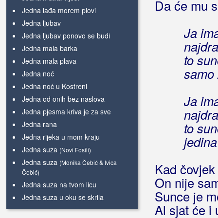
Da će mu s
Jedna lađa morem plovi
Jedna ljubav
Ja im
Jedna ljubav ponovo se budi
najdr
Jedna mala barka
to sun
Jedna mala plava
samo 
Jedna noć
Jedna noć u Kostreni
Ja im
Jedna od onih bez naslova
najdr
Jedna pjesma kriva je za sve
Jedna rana
to sun
Jedna rijeka u mom kraju
jedin
Jedna suza
(Novi Fosili)
Jedna suza
(Monika Čebić & Ivica
Kad čovjek 
Čebić)
On nije sam
Jedna suza na tvom licu
Sunce je m
Jedna suza u oku se skrila
Al sjat će i 
Jedna suza, jedna rana