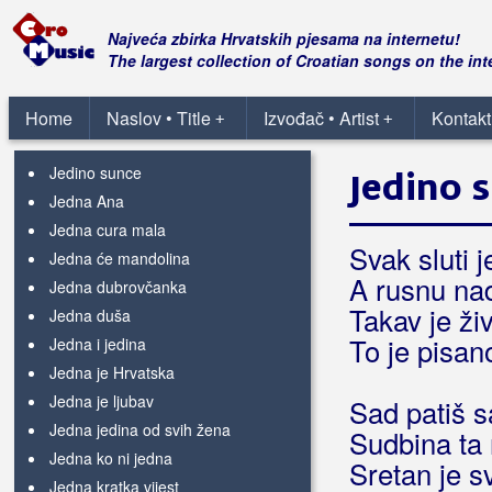
Jedini što zna
Jedino jubav ne pasaje
Najveća zbirka Hrvatskih pjesama na internetu!
Jedino moje
The largest collection of Croatian songs on the int
(Vlado Kalember)
Jedino moje
(Nina Badrić)
Jedino moje
Home
Naslov • Title
Izvođač • Artist
Kontakt
(Žanamari)
+
+
Jedino s tobom
Jedino sunce
Jedino 
Jedna Ana
Jedna cura mala
Svak sluti 
Jedna će mandolina
A rusnu na
Jedna dubrovčanka
Takav je ži
Jedna duša
To je pisa
Jedna i jedina
Jedna je Hrvatska
Jedna je ljubav
Sad patiš s
Jedna jedina od svih žena
Sudbina ta 
Jedna ko ni jedna
Sretan je s
Jedna kratka vijest