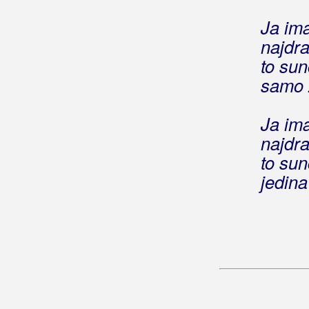
Jedna tuga drugu prati
Ja im
Jedna za dušu
najdr
Jedna zvizda
Jedna žena čeka brod
to sun
Jedna žena odnijela mi sve
samo 
Jedna žena plava
Jedna žena rođena za ljubav
Ja im
Jedna žena zaljubljena
najdr
Jedne divne majske noći
to sun
Jedne noći pokraj Save
jedin
Jedne noći u decembru
Jedne noći, jedne zime
Jednim osmijehom
Jednina i množina
Jedno
(Minea)
Jedno
(Meritas)
Jedno davno ljeto