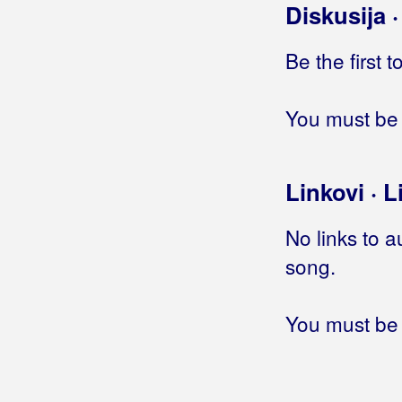
Jedno dijete malo
Diskusija 
Jedno jutro čim je zora svanula
Jedno jutro ranom zorom
Be the first 
Jedno momče crna oka
Jedno pismo, jedna suza
You must be 
Jedno si ti, drugo sam ja
Jedno srce zaljubljeno
Jedno te molim
Linkovi · L
Jedno za drugo
Jednoga dana
No links to a
Jednoga jutra čim stigo doma
Jednom
song.
(Dubravko Kovačević)
Jednom
(Najbolji hrvatski tamburaši)
Jednom ćeš i ti plakati
You must be 
Jednom ćeš platiti
Jednom ću se i ja vratiti
Jednom kad noć
Jednom kad odem