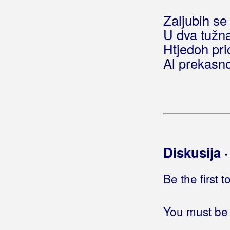
Rahimovski)
Zaljubih se
Jednom u životu
(Željko Golik)
U dva tužn
Jednorog
Jednostavna priča
Htjedoh prić
Jednostavno najgori
Al prekasn
Jednu kartu za natrag
Jednu mladost imam
Jedri mala jedrilica
Jeftin ruž
Jel to grijota?
Jelena
(Mišo Kovač)
Diskusija 
Jelena
(Duško Kuliš)
Jelena
(Long Road Band i Dalibor
Be the first 
Prochazka)
Jelena
(Duško Kuliš)
Jelena je bila lijepa
You must be 
Jeleno lijepa
Jella taaluo huna