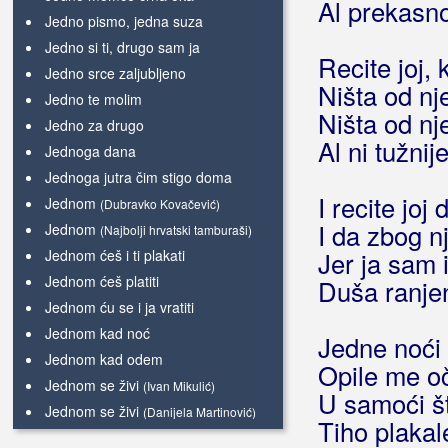
Al prekasn
Jedno pismo, jedna suza
Jedno si ti, drugo sam ja
Recite joj, 
Jedno srce zaljubljeno
Ništa od nj
Jedno te molim
Ništa od nje
Jedno za drugo
Al ni tužnij
Jednoga dana
Jednoga jutra čim stigo doma
I recite joj 
Jednom
(Dubravko Kovačević)
I da zbog n
Jednom
(Najbolji hrvatski tamburaši)
Jednom ćeš i ti plakati
Jer ja sam 
Jednom ćeš platiti
Duša ranje
Jednom ću se i ja vratiti
Jednom kad noć
Jedne noći
Jednom kad odem
Opile me oč
Jednom se živi
(Ivan Mikulić)
U samoći š
Jednom se živi
(Danijela Martinović)
Tiho plakal
Jednom u životu
(Kristijan