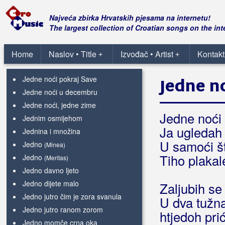
Jedna žena čeka brod
Jedna žena odnijela mi sve
Najveća zbirka Hrvatskih pjesama na internetu!
Jedna žena plava
The largest collection of Croatian songs on the int
Jedna žena rođena za ljubav
Jedna žena zaljubljena
Home
Naslov • Title
Izvođač • Artist
Kontakt
+
+
Jedne divne majske noći
Jedne noći pokraj Save
Jedne n
Jedne noći u decembru
Jedne noći, jedne zime
Jedne noći
Jednim osmijehom
Ja ugledah 
Jednina i množina
U samoći št
Jedno
(Minea)
Tiho plakal
Jedno
(Meritas)
Jedno davno ljeto
Jedno dijete malo
Zaljubih se
Jedno jutro čim je zora svanula
U dva tužn
Jedno jutro ranom zorom
htjedoh prić
Jedno momče crna oka