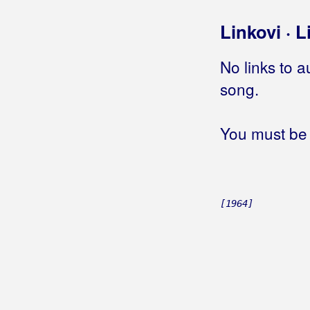
Jematva
Linkovi · L
Jenny te voli
Jeno jutro
No links to a
Jenu noć
(Vatrogasci)
song.
Jenu noć
(Alen Vitasović)
Jer Hrvati smo
Jer ja jubin
You must be 
Jer kad ostarim
Jer kad ostariš
Jer ljubav nije za mene
Jer mi tebe nema
[1964]
Jer postoji ona
Jer te mrzim
Jer ti ljubiš drugoga
Jer to je ljubav
Jere Škovacin
Jesam li u Vukovaru