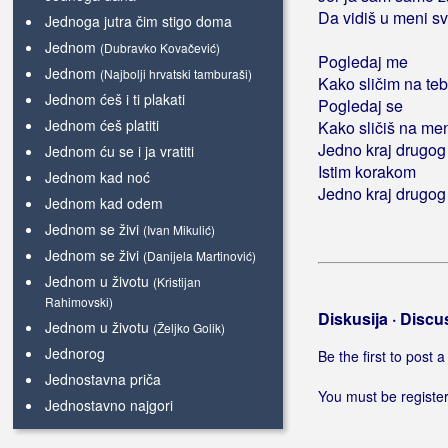
Da vidiš u meni sv
Jednoga jutra čim stigo doma
Jednom
(Dubravko Kovačević)
Pogledaj me
Jednom
(Najbolji hrvatski tamburaši)
Kako sličim na te
Jednom ćeš i ti plakati
Pogledaj se
Jednom ćeš platiti
Kako sličiš na me
Jedno kraj drugog
Jednom ću se i ja vratiti
Istim korakom
Jednom kad noć
Jedno kraj drugog
Jednom kad odem
Jednom se živi
(Ivan Mikulić)
Jednom se živi
(Danijela Martinović)
Jednom u životu
(Kristijan
Rahimovski)
Diskusija · Discu
Jednom u životu
(Željko Golik)
Jednorog
Be the first to post
Jednostavna priča
You must be register
Jednostavno najgori
Jednu kartu za natrag