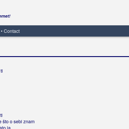
ernet!
 • Contact
ti
ti
e što o sebi znam
ato ja