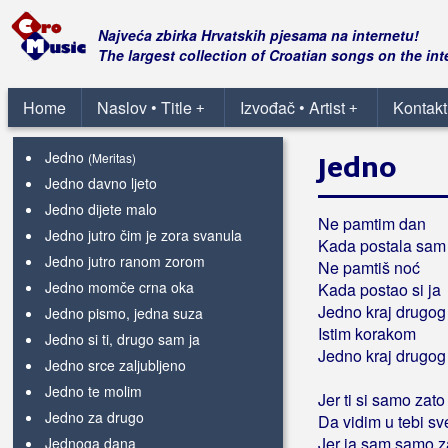
Jedne noći pokraj Save
Jedne noći u decembru
Najveća zbirka Hrvatskih pjesama na internetu!
Jedne noći, jedne zime
The largest collection of Croatian songs on the int
Jednim osmijehom
Jednina i množina
Home
Naslov • Title
Izvođač • Artist
Kontakt
+
+
Jedno
(Minea)
Jedno
Jedno
(Meritas)
Jedno davno ljeto
Jedno dijete malo
Ne pamtim dan
Jedno jutro čim je zora svanula
Kada postala sam 
Jedno jutro ranom zorom
Ne pamtiš noć
Jedno momče crna oka
Kada postao si ja
Jedno kraj drugog
Jedno pismo, jedna suza
Istim korakom
Jedno si ti, drugo sam ja
Jedno kraj drugog
Jedno srce zaljubljeno
Jedno te molim
Jer ti si samo zato 
Jedno za drugo
Da vidim u tebi sv
Jer ja sam samo z
Jednoga dana