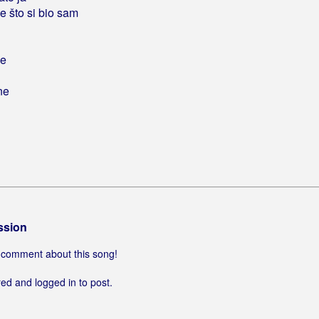
e što si bio sam
be
ne
ssion
 a comment about this song!
ed and logged in to post.