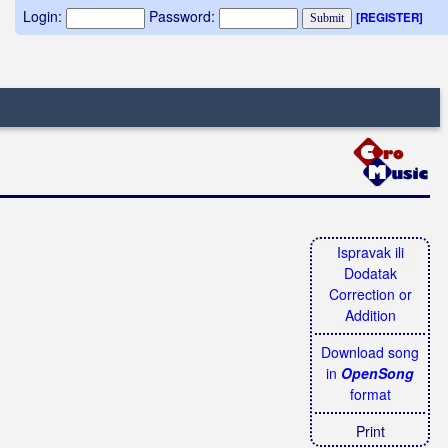
Login:
Password:
[REGISTER]
Ispravak ili
Dodatak
Correction or
Addition
Download song
in
OpenSong
format
Print