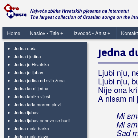
Jedino s tobom
Jedino sunce
Najveća zbirka Hrvatskih pjesama na internetu!
Jedna Ana
The largest collection of Croatian songs on the int
Jedna cura mala
Jedna će mandolina
Home
Naslov • Title
Izvođač • Artist
Kontakt
+
+
Jedna dubrovčanka
Jedna duša
Jedna d
Jedna i jedina
Jedna je Hrvatska
Ljubi nju, 
Jedna je ljubav
Ljubi nju, b
Jedna jedina od svih žena
Nije ona kri
Jedna ko ni jedna
A nisam ni 
Jedna kratka vijest
Jedna lađa morem plovi
Jedna ljubav
Mi smo
Jedna ljubav ponovo se budi
Mi smo
Jedna mala barka
Sad mi
Jedna mala plava