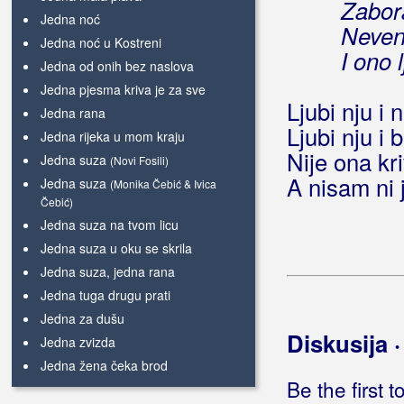
Zabor
Jedna noć
Neven
Jedna noć u Kostreni
I ono 
Jedna od onih bez naslova
Jedna pjesma kriva je za sve
Ljubi nju i
Jedna rana
Ljubi nju i 
Jedna rijeka u mom kraju
Nije ona kri
Jedna suza
(Novi Fosili)
A nisam ni j
Jedna suza
(Monika Čebić & Ivica
Čebić)
Jedna suza na tvom licu
Jedna suza u oku se skrila
Jedna suza, jedna rana
Jedna tuga drugu prati
Jedna za dušu
Diskusija 
Jedna zvizda
Jedna žena čeka brod
Be the first 
Jedna žena odnijela mi sve