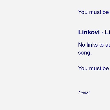
Jedna žena plava
Jedna žena rođena za ljubav
You must be 
Jedna žena zaljubljena
Jedne divne majske noći
Jedne noći pokraj Save
Linkovi · L
Jedne noći u decembru
Jedne noći, jedne zime
No links to a
Jednim osmijehom
song.
Jednina i množina
Jedno
(Minea)
Jedno
You must be 
(Meritas)
Jedno davno ljeto
Jedno dijete malo
Jedno jutro čim je zora svanula
Jedno jutro ranom zorom
[1902]
Jedno momče crna oka
Jedno pismo, jedna suza