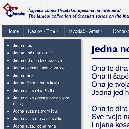
Jedna kratka vijest
Jedna lađa morem plovi
Najveća zbirka Hrvatskih pjesama na internetu!
Jedna ljubav
The largest collection of Croatian songs on the int
Jedna ljubav ponovo se budi
Jedna mala barka
Home
Naslov • Title
Izvođač • Artist
Kontakt
+
+
Jedna mala plava
Jedna noć
Jedna n
Jedna noć u Kostreni
Jedna od onih bez naslova
Ona te dira
Jedna pjesma kriva je za sve
Ona ti šap
Jedna rana
Ona je tvoj
Jedna rijeka u mom kraju
Jedna jedi
Jedna suza
(Novi Fosili)
Jedna suza
(Monika Čebić & Ivica
Čebić)
Ona te dira
Jedna suza na tvom licu
Sve tvoje n
Jedna suza u oku se skrila
I njena kos
Jedna suza, jedna rana