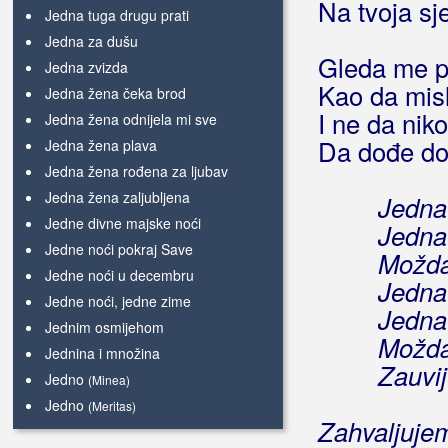
Na tvoja sj
Jedna tuga drugu prati
Jedna za dušu
Gleda me p
Jedna zvizda
Kao da mis
Jedna žena čeka brod
I ne da nik
Jedna žena odnijela mi sve
Da dođe do
Jedna žena plava
Jedna žena rođena za ljubav
Jedna žena zaljubljena
Jedna
Jedne divne majske noći
Jedna 
Jedne noći pokraj Save
Možda
Jedne noći u decembru
Jedna
Jedne noći, jedne zime
Jedna 
Jednim osmijehom
Možda
Jednina i množina
Zauvij
Jedno
(Minea)
Jedno
(Meritas)
Zahvaljuje
Jedno davno ljeto