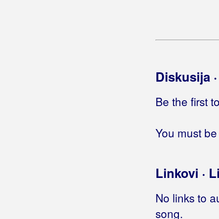
Jedno dijete malo
Jedno jutro čim je zora svanula
Jedno jutro ranom zorom
Jedno momče crna oka
Jedno pismo, jedna suza
Jedno si ti, drugo sam ja
Diskusija 
Jedno srce zaljubljeno
Jedno te molim
Be the first 
Jedno za drugo
Jednoga dana
You must be 
Jednoga jutra čim stigo doma
Jednom
(Dubravko Kovačević)
Jednom
(Najbolji hrvatski tamburaši)
Linkovi · L
Jednom ćeš i ti plakati
Jednom ćeš platiti
No links to a
Jednom ću se i ja vratiti
Jednom kad noć
song.