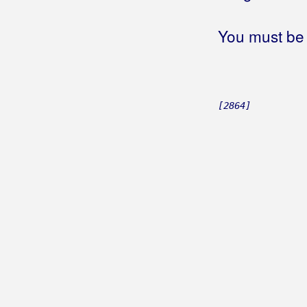
Jednom kad odem
Jednom se živi
(Ivan Mikulić)
You must be 
Jednom se živi
(Danijela Martinović)
Jednom u životu
(Kristijan
Rahimovski)
Jednom u životu
(Željko Golik)
Jednorog
[2864]
Jednostavna priča
Jednostavno najgori
Jednu kartu za natrag
Jednu mladost imam
Jedri mala jedrilica
Jeftin ruž
Jel to grijota?
Jelena
(Mišo Kovač)
Jelena
(Duško Kuliš)
Jelena
(Long Road Band i Dalibor
Prochazka)