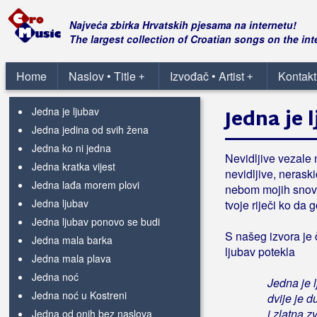
Jedna cura mala
Jedna će mandolina
Najveća zbirka Hrvatskih pjesama na internetu!
Jedna dubrovčanka
The largest collection of Croatian songs on the int
Jedna duša
Jedna i jedina
Home
Naslov • Title
Izvođač • Artist
Kontakt
+
+
Jedna je Hrvatska
Jedna je ljubav
Jedna je 
Jedna jedina od svih žena
Jedna ko ni jedna
Nevidljive vezale n
Jedna kratka vijest
nevidljive, nerask
Jedna lađa morem plovi
nebom mojih snova
Jedna ljubav
tvoje riječi ko da 
Jedna ljubav ponovo se budi
S našeg izvora je 
Jedna mala barka
ljubav potekla
Jedna mala plava
Jedna noć
Jedna je 
Jedna noć u Kostreni
dvije je d
i zlatna 
Jedna od onih bez naslova