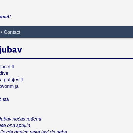
ernet!
 • Contact
ljubav
as niti
idive
 putuješ ti
govorim ja
čista
ljubav noćas rođena
uše ona spojila
zvijezda danica neka javi do neba