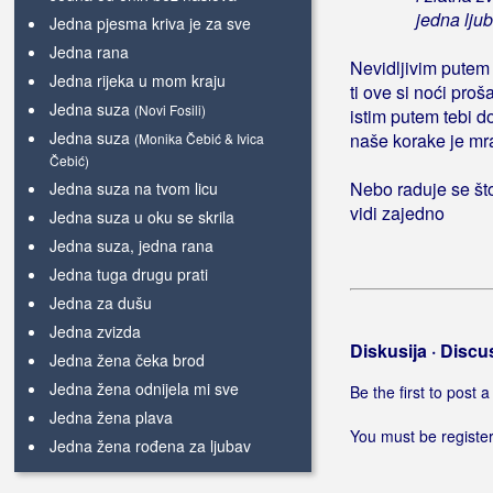
jedna lju
Jedna pjesma kriva je za sve
Jedna rana
Nevidljivim putem
Jedna rijeka u mom kraju
ti ove si noći proš
Jedna suza
(Novi Fosili)
istim putem tebi d
Jedna suza
naše korake je mr
(Monika Čebić & Ivica
Čebić)
Nebo raduje se št
Jedna suza na tvom licu
vidi zajedno
Jedna suza u oku se skrila
Jedna suza, jedna rana
Jedna tuga drugu prati
Jedna za dušu
Jedna zvizda
Diskusija · Discu
Jedna žena čeka brod
Jedna žena odnijela mi sve
Be the first to post
Jedna žena plava
You must be register
Jedna žena rođena za ljubav
Jedna žena zaljubljena