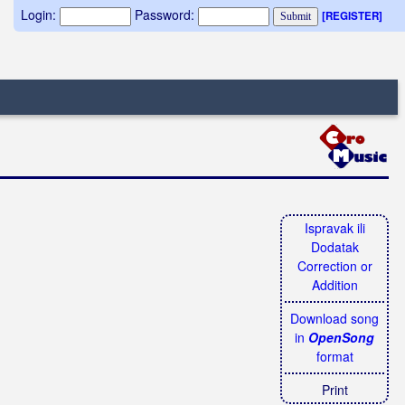
Login:
Password:
[REGISTER]
Ispravak ili
Dodatak
Correction or
Addition
Download song
in
OpenSong
format
Print