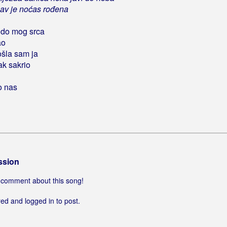
bav je noćas rođena
 do mog srca
ao
ošla sam ja
ak sakrio
o nas
ssion
 a comment about this song!
ed and logged in to post.