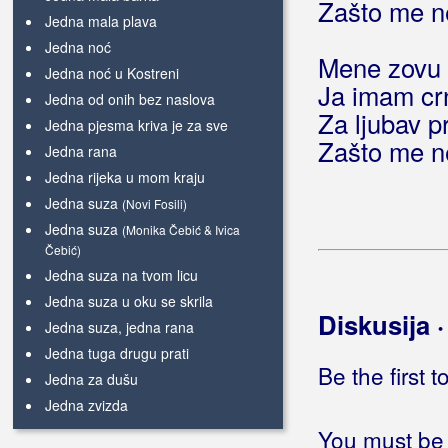
Zašto me ne
Jedna mala plava
Jedna noć
Mene zovu b
Jedna noć u Kostreni
Ja imam cr
Jedna od onih bez naslova
Za ljubav p
Jedna pjesma kriva je za sve
Zašto me ne
Jedna rana
Jedna rijeka u mom kraju
Jedna suza
(Novi Fosili)
Jedna suza
(Monika Čebić & Ivica
Čebić)
Jedna suza na tvom licu
Jedna suza u oku se skrila
Diskusija 
Jedna suza, jedna rana
Jedna tuga drugu prati
Be the first 
Jedna za dušu
Jedna zvizda
Jedna žena čeka brod
You must be 