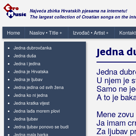
Jedino moje
(Žanamari)
Jedino s tobom
Najveća zbirka Hrvatskih pjesama na internetu!
Jedino sunce
The largest collection of Croatian songs on the int
Jedna Ana
Jedna cura mala
Home
Naslov • Title
Izvođač • Artist
Kontakt
+
+
Jedna će mandolina
Jedna dubrovčanka
Jedna d
Jedna duša
Jedna i jedina
Jedna dubr
Jedna je Hrvatska
U njem je s
Jedna je ljubav
Samo ne je
Jedna jedina od svih žena
A to je bak
Jedna ko ni jedna
Jedna kratka vijest
Jedna lađa morem plovi
Mene zovu 
Jedna ljubav
Ja imam cr
Jedna ljubav ponovo se budi
Za ljubav p
Jedna mala barka