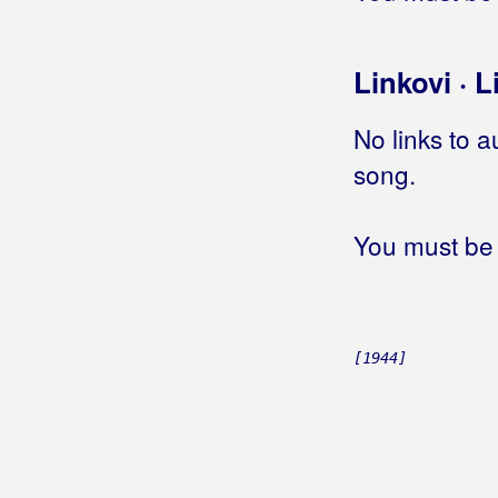
Jedna žena odnijela mi sve
Jedna žena plava
Jedna žena rođena za ljubav
Linkovi · L
Jedna žena zaljubljena
Jedne divne majske noći
No links to a
Jedne noći pokraj Save
song.
Jedne noći u decembru
Jedne noći, jedne zime
You must be 
Jednim osmijehom
Jednina i množina
Jedno
(Minea)
Jedno
(Meritas)
Jedno davno ljeto
[1944]
Jedno dijete malo
Jedno jutro čim je zora svanula
Jedno jutro ranom zorom
Jedno momče crna oka