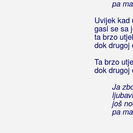
pa mak
Jana
(Željko Golik)
Jana
(Noćne Lutalice)
Uvijek kad 
Janeway
gasi se sa 
Janica
ta brzo utj
Janica i Ivica
dok drugoj 
Janis
Janje moje
Jano, oj Janice
Ta brzo utj
Japan - New York
dok drugoj 
Japanac
Jasenovac i Gradiška Stara
Ja zb
(Thompson)
ljubav
Jasenovac i Gradiška Stara
(Grupa
još n
Zvona)
Jaska, moja Jaska
pa mak
Jasmin
Jasno mi je sad
Jasno mi je, jasno