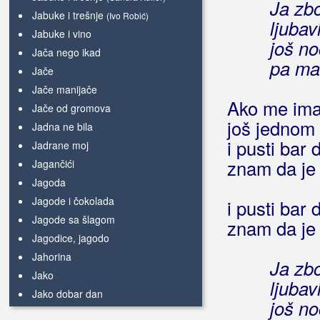
Ja zb
Jabuke i trešnje
(Ivo Robić)
ljubav
Jabuke i vino
još n
Jača nego ikad
pa mak
Jače
Jače manijače
Ako me imal
Jače od gromova
još jednom 
Jadna ne bila
i pusti bar
Jadrane moj
znam da je
Jagančići
Jagoda
Jagode i čokolada
i pusti bar
Jagode sa šlagom
znam da je
Jagodice, jagodo
Jahorina
Ja zb
Jako
ljubav
Jako dobar dan
još n
Jalisco