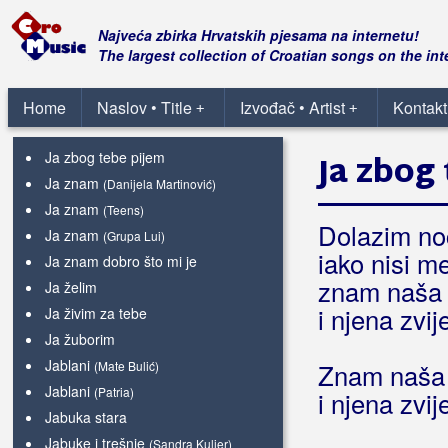
Ja volim je
Ja volim samo sebe
Najveća zbirka Hrvatskih pjesama na internetu!
Ja volim tamburicu
The largest collection of Croatian songs on the int
Ja volim vatat muve
Ja za ljubav neću moliti
Home
Naslov • Title
Izvođač • Artist
Kontakt
+
+
Ja zbog tebe dušo postojim
Ja zbog tebe pijem
Ja zbog
Ja znam
(Danijela Martinović)
Ja znam
(Teens)
Dolazim no
Ja znam
(Grupa Lui)
iako nisi m
Ja znam dobro što mi je
znam naša 
Ja želim
i njena zvij
Ja živim za tebe
Ja žuborim
Jablani
(Mate Bulić)
Znam naša 
Jablani
(Patria)
i njena zvij
Jabuka stara
Jabuke i trešnje
(Sandra Kulier)