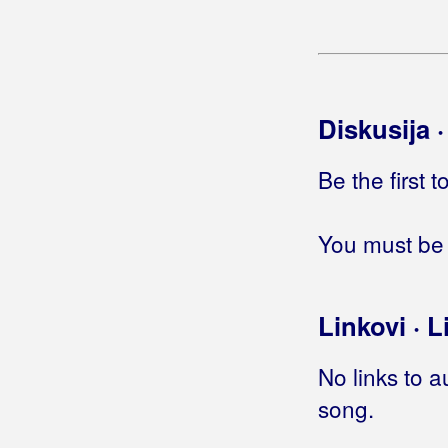
Jaši jaši
Javi mi
Javi mi se
Javi mi se bar za Božić
Diskusija 
Javi se
(Boduli)
Javi se
(Vlado Kalember)
Be the first 
Javi se
(Hari Mata Hari)
Javi se
(Parni Valjak i Pips, Chips &
Videoclips i Thompson)
You must be 
Javi se u tri
Javi se, javi
Javore
Linkovi · L
Jazz.ba
Ja, ja, ja
No links to a
Je l' zbog nje
song.
Je li grijeh te voljeti
Je li otkrivena Amerika