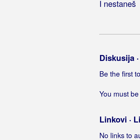
Jedan običan žir
I nestaneš
Jedan od mnogih
Jedan od nas
Jedan poljubac, kocka šećera
Jedan razlog
Jedan stari kontrabas
Jedan život
Diskusija 
Jedan život imamo
Jedan život malo je
Be the first 
Jedan život s tobom
Jedan, dva, tri
Jeden del srca
You must be 
Jedina
(Petar Grašo)
Jedina
(Oliver Dragojević)
Jedina
(Nenad Vetma)
Linkovi · L
Jedina
(Josip Ivančić)
Jedina
(Kristijan Čerkez)
No links to a
Jedina
(Ivan Mikulić)