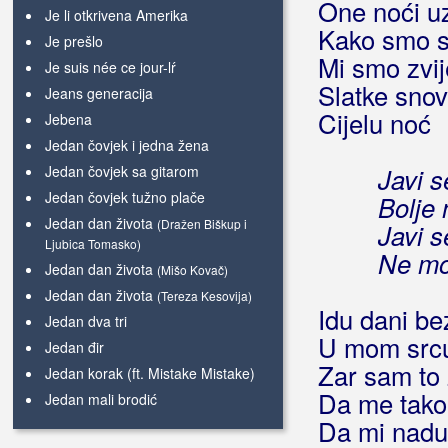
One noći u
Je li otkrivena Amerika
Kako smo se
Je prešlo
Mi smo zvij
Je suis née ce jour-lŕ
Slatke snov
Jeans generacija
Cijelu noć
Jebena
Jedan čovjek i jedna žena
Jedan čovjek sa gitarom
Javi s
Jedan čovjek tužno plače
Bolje 
Jedan dan života
(Dražen Biškup i
Javi s
Ljubica Tomasko)
Ne mo
Jedan dan života
(Mišo Kovač)
Jedan dan života
(Tereza Kesovija)
Idu dani be
Jedan dva tri
U mom srcu
Jedan đir
Zar sam to 
Jedan korak (ft. Mistake Mistake)
Da me tako
Jedan mali brodić
Da mi nadu
Jedan na jedan