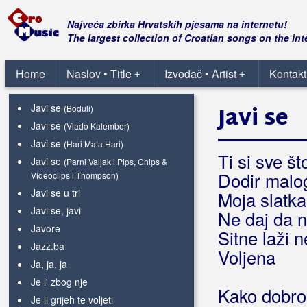
Jasno mi je sad
Jasno mi je, jasno
Najveća zbirka Hrvatskih pjesama na internetu!
Jaši jaši
The largest collection of Croatian songs on the int
Javi mi
Javi mi se
Home
Naslov • Title
Izvođač • Artist
Kontakt
+
+
Javi mi se bar za Božić
Javi se
Javi se
(Boduli)
Javi se
(Vlado Kalember)
Javi se
(Hari Mata Hari)
Ti si sve š
Javi se
(Parni Valjak i Pips, Chips &
Dodir malo
Videoclips i Thompson)
Javi se u tri
Moja slatk
Javi se, javi
Ne daj da 
Javore
Sitne laži 
Jazz.ba
Voljena
Ja, ja, ja
Je l' zbog nje
Kako dobro 
Je li grijeh te voljeti