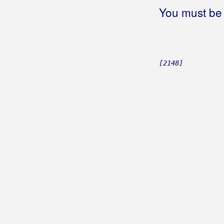
Jagode sa šlagom
You must be 
Jagodice, jagodo
Jahorina
Jako
Jako dobar dan
[2148]
Jalisco
Jana
(Željko Golik)
Jana
(Noćne Lutalice)
Janeway
Janica
Janica i Ivica
Janis
Janje moje
Jano, oj Janice
Japan - New York
Japanac
Jasenovac i Gradiška Stara
(Thompson)