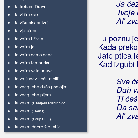
Ja če
Ja trebam Dravu
Tvoje 
Ja vidim sve
Al' zv
Ja više nisam tvoj
Ja vjerujem
I u poznu j
Ja volim i živim
Kada preko 
Ja volim je
Jato ptica 
Ja volim samo sebe
Kad izgubi 
Ja volim tamburicu
Ja volim vatat muve
Ja za ljubav neću moliti
Sve će
Ja zbog tebe dušo postojim
Dah v
Ja zbog tebe pijem
Ti ćeš
Ja znam
(Danijela Martinović)
Da sa
Ja znam
(Teens)
Al' zv
Ja znam
(Grupa Lui)
Ja znam dobro što mi je
Ja želim