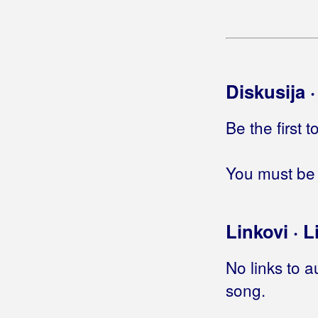
Ja živim za tebe
Ja žuborim
Jablani
(Mate Bulić)
Jablani
(Patria)
Jabuka stara
Diskusija 
Jabuke i trešnje
(Sandra Kulier)
Jabuke i trešnje
(Ivo Robić)
Be the first 
Jabuke i vino
Jača nego ikad
You must be 
Jače
Jače manijače
Jače od gromova
Linkovi · L
Jadna ne bila
Jadrane moj
No links to a
Jagančići
song.
Jagoda
Jagode i čokolada