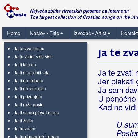
Ja te volim Hrvatska
Ja te volim najviše
Najveća zbirka Hrvatskih pjesama na internetu!
Ja te volim najviše na svijetu
The largest collection of Croatian songs on the int
Ja te volim od života više
Ja te volim sve do bola
Home
Naslov • Title
Izvođač • Artist
Kontakt
+
+
Ja te volim više nego sebe
Ja te zvati neću
Ja te zv
Ja te želim više više
Ja ti kucam
Ja te zvati
Ja ti mogu biti tata
Jer plakati
Ja ti ne trebam
Ja sam dav
Ja ti ne vjerujem
U ponoćno
Ja ti priznajem
Ja ti ružu nosim
Kad ne vidi
Ja ti samo pjevat mogu
Ja ti želim
U sum
Ja to znam
Posle
Ja topli osmijeh trebam