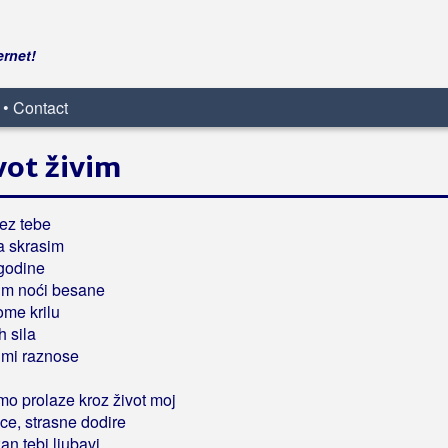
ernet!
 • Contact
ivot živim
bez tebe
a skrasim
 godine
tim noći besane
me krilu
h sila
d mi raznose
mo prolaze kroz život moj
pce, strasne dodire
n tebi ljubavi