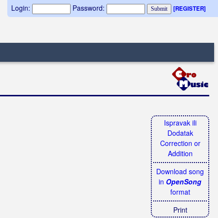
Login:
Password:
[REGISTER]
Ispravak ili
Dodatak
Correction or
Addition
Download song
in
OpenSong
format
Print