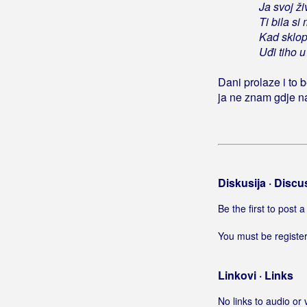
Ja svoj ži
Ja ti ružu nosim
Ti bila si
Ja ti samo pjevat mogu
Kad sklop
Ja ti želim
Uđi tiho 
Ja to znam
Dani prolaze i to 
Ja topli osmijeh trebam
ja ne znam gdje n
Ja trebam Dravu
Ja vidim sve
Ja više nisam tvoj
Ja vjerujem
Ja volim i živim
Diskusija · Discu
Ja volim je
Ja volim samo sebe
Be the first to post
Ja volim tamburicu
You must be register
Ja volim vatat muve
Ja za ljubav neću moliti
Linkovi · Links
Ja zbog tebe dušo postojim
Ja zbog tebe pijem
No links to audio or 