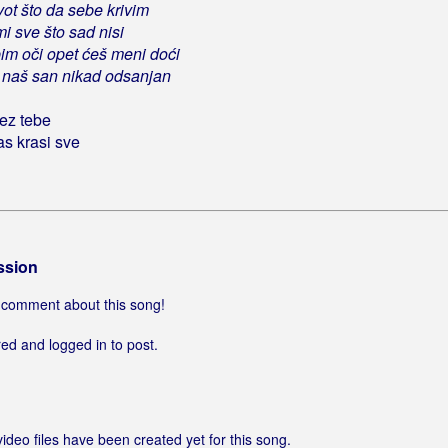
vot što da sebe krivim
 mi sve što sad nisi
im oči opet ćeš meni doći
u naš san nikad odsanjan
bez tebe
as krasi sve
ssion
 a comment about this song!
ed and logged in to post.
video files have been created yet for this song.