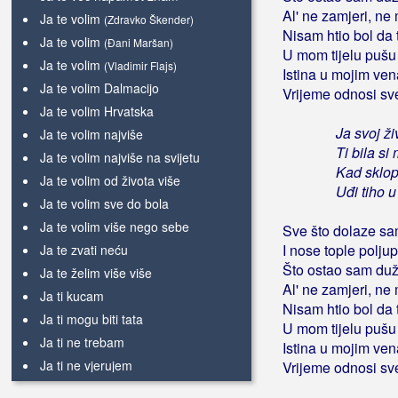
Al' ne zamjeri, ne
Ja te volim
(Zdravko Škender)
Nisam htio bol da
Ja te volim
(Đani Maršan)
U mom tijelu pušu 
Ja te volim
(Vladimir Flajs)
Istina u mojim ve
Ja te volim Dalmacijo
Vrijeme odnosi sve
Ja te volim Hrvatska
Ja svoj ži
Ja te volim najviše
Ti bila si
Ja te volim najviše na svijetu
Kad sklop
Ja te volim od života više
Uđi tiho 
Ja te volim sve do bola
Ja te volim više nego sebe
Sve što dolaze sa
I nose tople polju
Ja te zvati neću
Što ostao sam duža
Ja te želim više više
Al' ne zamjeri, ne
Ja ti kucam
Nisam htio bol da
Ja ti mogu biti tata
U mom tijelu pušu 
Ja ti ne trebam
Istina u mojim ve
Ja ti ne vjerujem
Vrijeme odnosi sve
Ja ti priznajem