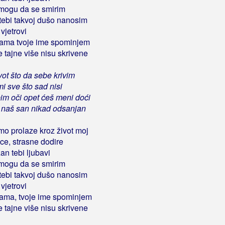
 mogu da se smirim
 tebi takvoj dušo nanosim
vjetrovi
nama tvoje ime spominjem
 tajne više nisu skrivene
vot što da sebe krivim
 mi sve što sad nisi
im oči opet ćeš meni doći
u naš san nikad odsanjan
mo prolaze kroz život moj
pce, strasne dodire
n tebi ljubavi
 mogu da se smirim
 tebi takvoj dušo nanosim
vjetrovi
nama, tvoje ime spominjem
 tajne više nisu skrivene