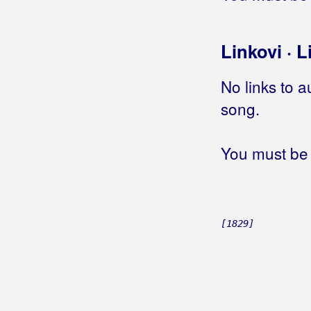
Jedina
(Petar Grašo)
Jedina
(Oliver Dragojević)
Linkovi · L
Jedina
(Nenad Vetma)
Jedina
(Josip Ivančić)
No links to a
Jedina
(Kristijan Čerkez)
song.
Jedina
(Ivan Mikulić)
Jedina
(Franko Krajcar i Kristina Jurman
Ferlin)
You must be 
Jedina
(Crvena Jabuka)
Jedina
(Pero Križanović)
Jedina
(Plavi Orkestar)
Jedina
(Vlado Kalember)
[1829]
Jedina
(Toše Proeski)
Jedina
(Vuco)
Jedina
(Tutti Frutti)
Jedina
(Saša Hindić)
Jedina
(Alen Nižetić)