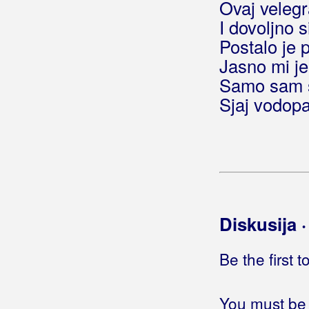
Jedan dan života
Ovaj veleg
(Tereza Kesovija)
Jedan dva tri
I dovoljno 
Jedan đir
Postalo je 
Jedan korak (ft. Mistake Mistake)
Jasno mi je
Jedan mali brodić
Samo sam 
Jedan na jedan
Sjaj vodop
Jedan običan žir
Jedan od mnogih
Jedan od nas
Jedan poljubac, kocka šećera
Jedan razlog
Jedan stari kontrabas
Jedan život
Diskusija 
Jedan život imamo
Jedan život malo je
Be the first 
Jedan život s tobom
Jedan, dva, tri
You must be 
Jeden del srca