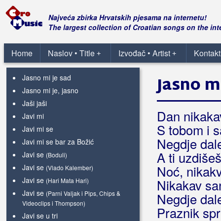
Jasenovac i Gradiška Stara
(Thompson)
Najveća zbirka Hrvatskih pjesama na internetu!
The largest collection of Croatian songs on the int
Jasenovac i Gradiška Stara
(Grupa
Zvona)
Jaska, moja Jaska
Home
Naslov • Title
Izvođač • Artist
Kontakt
+
+
Jasmin
Jasno mi je sad
Jasno mi
Jasno mi je, jasno
Jaši jaši
Dan nikaka
Javi mi
S tobom i 
Javi mi se
Negdje dale
Javi mi se bar za Božić
A ti uzdiše
Javi se
(Boduli)
Javi se
Noć, nikak
(Vlado Kalember)
Javi se
(Hari Mata Hari)
Nikakav sa
Javi se
(Parni Valjak i Pips, Chips &
Negdje dal
Videoclips i Thompson)
Praznik sp
Javi se u tri