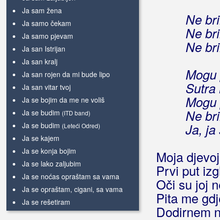
Ja sam žena
Ne bri
Ja samo čekam
Ne bri
Ja samo pjevam
Ne bri
Ja san Istrijan
Ja san kralj
Mogu p
Ja san rojen da mi bude lipo
Sutra 
Ja san vitar tvoj
Mogu p
Ja se bojim da me ne voliš
Ne bri
Ja se budim
(ITD band)
Ja se budim
Ja, ja
(Leteći Odred)
Ja se kajem
Ja se konja bojim
Moja djevoj
Ja se lako zaljubim
Prvi put iz
Ja se noćas opraštam sa vama
Oči su joj 
Ja se opraštam, cigani, sa vama
Pita me gd
Ja se rešetiram
Dodirnem n
Ja se vozim brzo