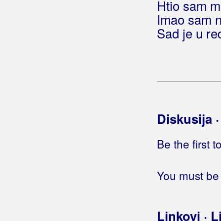
Htio sam ma
Ja se vraćam doma
Imao sam ne
Ja se vraćam tebi dome moj
Sad je u re
Ja se ženim
(Stjepan Jeršek Štef)
Ja se ženim
(Danko & Cocktail Band)
Ja se ženim
(Patria)
Ja sem Varaždinec
Ja slijedim svoju zvijezdu
Ja sve ono najbolje
Ja svoj život živim
Diskusija 
Ja Tarzan, a ti Džejn
Ja te dobro znam
Be the first 
Ja te drukčije volim
Ja te ljubim
You must be 
Ja te ljubim djevo mila
Ja te Mico ne volim (duet Stoja)
Ja te nisam znao voljeti
Linkovi · L
Ja te poznam