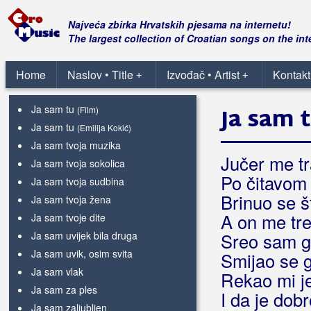
Ja sam te ludo volio
Ja sam tebi dao sve
Najveća zbirka Hrvatskih pjesama na internetu!
Ja sam tebi sve oprostio
The largest collection of Croatian songs on the int
Ja sam ti jedini drug
Ja sam ti tu
Home
Naslov • Title
Izvođač • Artist
Kontakt
+
+
Ja sam to što jesam
Ja sam tu
Ja sam 
(Film)
Ja sam tu
(Emilija Kokić)
Ja sam tvoja muzika
Jučer me tr
Ja sam tvoja sokolica
Po čitavom
Ja sam tvoja sudbina
Brinuo se 
Ja sam tvoja žena
A on me tre
Ja sam tvoje dite
Ja sam uvijek bila druga
Sreo sam g
Ja sam uvik, osim svita
Smijao se g
Ja sam vlak
Rekao mi j
Ja sam za ples
I da je dob
Ja sam zaljubljen