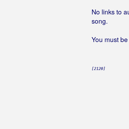
Ja te takvu ne poznajem
No links to a
Ja te uvik nosim u srcu
Ja te već napamet znam
song.
Ja te volim
(Zdravko Škender)
Ja te volim
(Đani Maršan)
You must be 
Ja te volim
(Vladimir Flajs)
Ja te volim Dalmacijo
Ja te volim Hrvatska
Ja te volim najviše
[2120]
Ja te volim najviše na svijetu
Ja te volim od života više
Ja te volim sve do bola
Ja te volim više nego sebe
Ja te zvati neću
Ja te želim više više
Ja ti kucam
Ja ti mogu biti tata