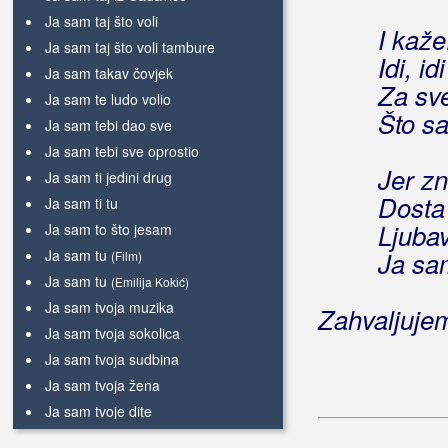
Ja sam taj što voli
I kaže
Ja sam taj što voli tambure
Idi, id
Ja sam takav čovjek
Za sve
Ja sam te ludo volio
Što sa
Ja sam tebi dao sve
Ja sam tebi sve oprostio
Jer z
Ja sam ti jedini drug
Dosta
Ja sam ti tu
Ljuba
Ja sam to što jesam
Ja sam tu
Ja sam
(Film)
Ja sam tu
(Emilija Kokić)
Ja sam tvoja muzika
Zahvaljuje
Ja sam tvoja sokolica
Ja sam tvoja sudbina
Ja sam tvoja žena
Ja sam tvoje dite
Ja sam uvijek bila druga