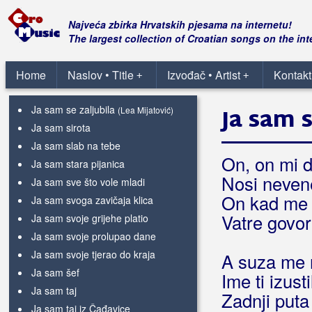
Ja sam rođen tamo u ravnici
Ja sam samo jedan od mnogih s
Najveća zbirka Hrvatskih pjesama na internetu!
gitarom
The largest collection of Croatian songs on the int
Ja sam samo vagabundo
Ja sam se rodio sam
Home
Naslov • Title
Izvođač • Artist
Kontakt
+
+
Ja sam se zaljubila
(Minea)
Ja sam se zaljubila
Ja sam s
(Lea Mijatović)
Ja sam sirota
Ja sam slab na tebe
On, on mi d
Ja sam stara pijanica
Nosi neven
Ja sam sve što vole mladi
On kad me 
Ja sam svoga zavičaja klica
Vatre govore
Ja sam svoje grijehe platio
Ja sam svoje prolupao dane
Ja sam svoje tjerao do kraja
A suza me 
Ja sam šef
Ime ti izusti
Ja sam taj
Zadnji puta
Ja sam taj iz Čađavice