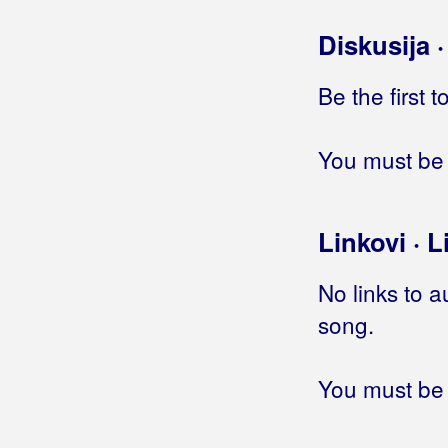
Ja sam uvik, osim svita
Diskusija 
Ja sam vlak
Ja sam za ples
Be the first 
Ja sam zaljubljen
Ja sam žena
Ja samo čekam
You must be 
Ja samo pjevam
Ja san Istrijan
Ja san kralj
Linkovi · L
Ja san rojen da mi bude lipo
Ja san vitar tvoj
No links to a
Ja se bojim da me ne voliš
song.
Ja se budim
(ITD band)
Ja se budim
(Leteći Odred)
Ja se kajem
You must be 
Ja se konja bojim
Ja se lako zaljubim