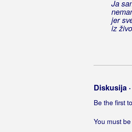
Ja san kralj
Ja sam
Ja san rojen da mi bude lipo
nemam
Ja san vitar tvoj
jer sv
Ja se bojim da me ne voliš
iz živ
Ja se budim
(ITD band)
Ja se budim
(Leteći Odred)
Ja se kajem
Ja se konja bojim
Ja se lako zaljubim
Ja se noćas opraštam sa vama
Ja se opraštam, cigani, sa vama
Diskusija 
Ja se rešetiram
Ja se vozim brzo
Ja se vraćam doma
Be the first 
Ja se vraćam tebi dome moj
Ja se ženim
(Stjepan Jeršek Štef)
You must be 
Ja se ženim
(Danko & Cocktail Band)
Ja se ženim
(Patria)