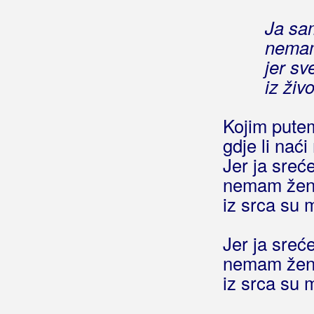
Ja sam to što jesam
Ja sam
Ja sam tu
(Film)
nemam
Ja sam tu
(Emilija Kokić)
Ja sam tvoja muzika
jer sv
Ja sam tvoja sokolica
iz živ
Ja sam tvoja sudbina
Ja sam tvoja žena
Kojim pute
Ja sam tvoje dite
gdje li naći
Ja sam uvijek bila druga
Jer ja sre
Ja sam uvik, osim svita
nemam žen
Ja sam vlak
iz srca su 
Ja sam za ples
Ja sam zaljubljen
Jer ja sre
Ja sam žena
nemam žen
Ja samo čekam
iz srca su 
Ja samo pjevam
Ja san Istrijan