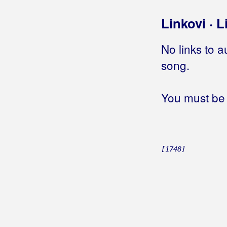
Ja sem Varaždinec
Linkovi · L
Ja slijedim svoju zvijezdu
Ja sve ono najbolje
No links to a
Ja svoj život živim
song.
Ja Tarzan, a ti Džejn
Ja te dobro znam
Ja te drukčije volim
You must be 
Ja te ljubim
Ja te ljubim djevo mila
Ja te Mico ne volim (duet Stoja)
Ja te nisam znao voljeti
[1748]
Ja te poznam
Ja te takvu ne poznajem
Ja te uvik nosim u srcu
Ja te već napamet znam
Ja te volim
(Zdravko Škender)
Ja te volim
(Đani Maršan)