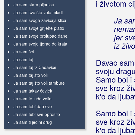
i životom ci
Ja sam stara pijanica
Ja sam sve što vole mladi
Ja sam
Ja sam svoga zavičaja klica
nemam
Ja sam svoje grijehe platio
jer sv
Ja sam svoje prolupao dane
iz živ
Ja sam svoje tjerao do kraja
Ja sam šef
Ja sam taj
Davao sam,
Ja sam taj iz Čađavice
svoju drag
Ja sam taj što voli
Samo bol i 
Ja sam taj što voli tambure
sve kroz ži
Ja sam takav čovjek
k'o da ljub
Ja sam te ludo volio
Ja sam tebi dao sve
Samo bol i 
Ja sam tebi sve oprostio
sve kroz ži
Ja sam ti jedini drug
k'o da ljub
Ja sam ti tu