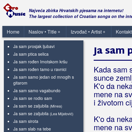
Ja sam na putu za nekuda
Ja sam na te naviko
Najveća zbirka Hrvatskih pjesama na internetu!
Ja sam noćas nesretan
The largest collection of Croatian songs on the int
Ja sam okorjelo đubre
Ja sam pjesma
Home
Naslov • Title
Izvođač • Artist
Kontakt
+
+
Ja sam prava hrvatica
Ja sam prosjak ljubavi
Ja sam p
Ja sam ptica selica
Ja sam rođen Imotskom kršu
Kada sam s
Ja sam rođen tamo u ravnici
sunce zemlj
Ja sam samo jedan od mnogih s
gitarom
K'o da nek
Ja sam samo vagabundo
mene na svi
Ja sam se rodio sam
i životom ci
Ja sam se zaljubila
(Minea)
Ja sam se zaljubila
(Lea Mijatović)
K'o da nek
Ja sam sirota
mene na svi
Ja sam slab na tebe