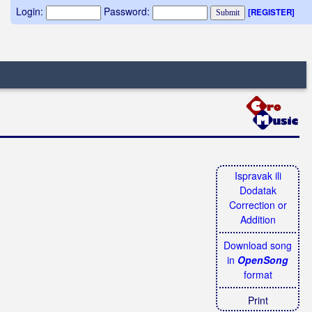
Login:
Password:
[REGISTER]
Ispravak ili
Dodatak
Correction or
Addition
Download song
in
OpenSong
format
Print