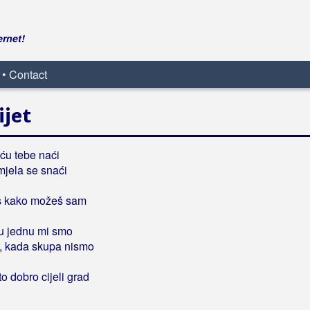
ernet!
 • Contact
ijet
 ću tebe naći
mjela se snaći
iš kako možeš sam
u jednu mi smo
, kada skupa nismo
o dobro cijeli grad