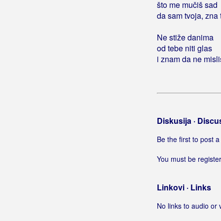
Ja sam prosjak ljubavi
što me mučiš sad
Ja sam ptica selica
da sam tvoja, zna t
Ja sam rođen Imotskom kršu
Ne stiže danima
Ja sam rođen tamo u ravnici
od tebe niti glas
Ja sam samo jedan od mnogih s
i znam da ne misl
gitarom
Ja sam samo vagabundo
Ja sam se rodio sam
Ja sam se zaljubila
(Minea)
Ja sam se zaljubila
(Lea Mijatović)
Diskusija · Discu
Ja sam sirota
Be the first to post
Ja sam slab na tebe
Ja sam stara pijanica
You must be register
Ja sam sve što vole mladi
Ja sam svoga zavičaja klica
Linkovi · Links
Ja sam svoje grijehe platio
Ja sam svoje prolupao dane
No links to audio or 
Ja sam svoje tjerao do kraja