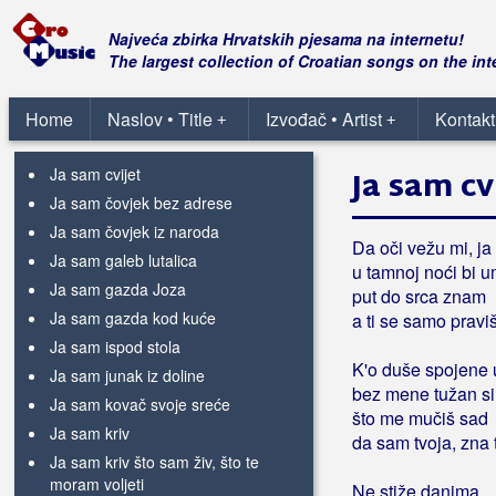
Ja sam bila s njim
Ja sam bio samo glup
Najveća zbirka Hrvatskih pjesama na internetu!
Ja sam budućnost
The largest collection of Croatian songs on the int
Ja sam car svih vidika
Ja sam cura rodom iz Kosinja
Home
Naslov • Title
Izvođač • Artist
Kontakt
+
+
Ja sam cura slavonska
Ja sam cvijet
Ja sam cv
Ja sam čovjek bez adrese
Ja sam čovjek iz naroda
Da oči vežu mi, ja
Ja sam galeb lutalica
u tamnoj noći bi u
Ja sam gazda Joza
put do srca znam
Ja sam gazda kod kuće
a ti se samo prav
Ja sam ispod stola
K'o duše spojene 
Ja sam junak iz doline
bez mene tužan si
Ja sam kovač svoje sreće
što me mučiš sad
Ja sam kriv
da sam tvoja, zna t
Ja sam kriv što sam živ, što te
moram voljeti
Ne stiže danima