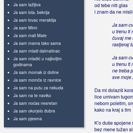
Ja sam lažljiva
od tebe niti glas
i znam da ne misl
Ja sam lola, bekrija
Ja sam lovac meraklija
Ja sam cv
Ja sam Mimi
u trenu ti
Ja sam mali Mate
čuvaj me s
Ja sam mama tako sama
rastjeraj 
Ja sam mladi dalmatinac
Ja sam cv
Ja sam mladić u najboljim
u trenu ti
godinama
ne treba 
Ja sam momak iz doline
sve moje 
Ja sam momče iz ravnice
Ja sam na putu za nekuda
Da mi dolaziš kor
Ja sam na te naviko
lice umivam tugom
nebom poletim, on
Ja sam noćas nesretan
kako na kraj s tim
Ja sam okorjelo đubre
Ja sam pjesma
K'o duše spojene 
Ja sam prava hrvatica
bez mene tužan si