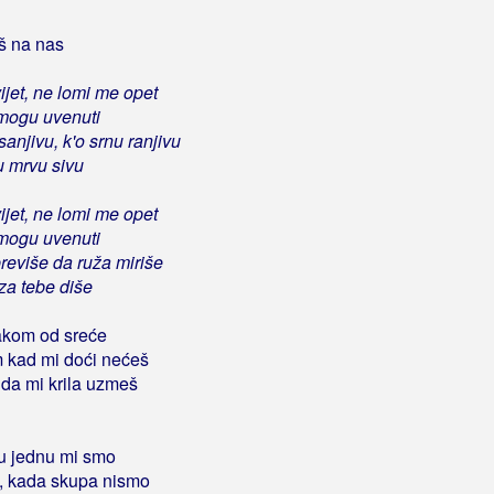
iš na nas
ijet, ne lomi me opet
 mogu uvenuti
anjivu, k'o srnu ranjivu
tu mrvu sivu
ijet, ne lomi me opet
 mogu uvenuti
previše da ruža miriše
za tebe diše
akom od sreće
 kad mi doći nećeš
da mi krila uzmeš
u jednu mi smo
, kada skupa nismo