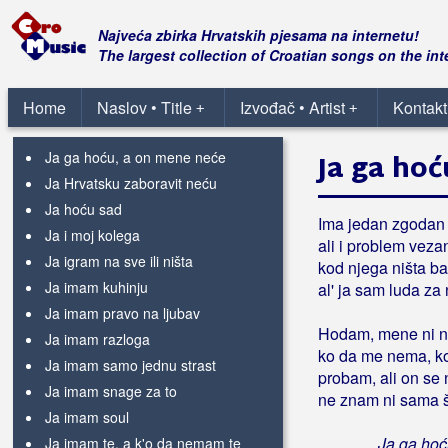
Ja ću se vratiti
Ja ću tebe uvijek voljeti
Najveća zbirka Hrvatskih pjesama na internetu!
Ja ću uvijek biti tvoja
The largest collection of Croatian songs on the int
Ja ću vječno ostat mlad
Ja dala sam sve
Home
Naslov • Title
Izvođač • Artist
Kontakt
+
+
Ja dat ću sve
Ja ga hoću, a on mene neće
Ja ga hoć
Ja Hrvatsku zaboravit neću
Ja hoću sad
Ima jedan zgodan
Ja i moj kolega
ali i problem vezan
Ja igram na sve ili ništa
kod njega ništa ba
Ja imam kuhinju
al' ja sam luda za 
Ja imam pravo na ljubav
Hodam, mene ni n
Ja imam razloga
ko da me nema, k
Ja imam samo jednu strast
probam, ali on se 
Ja imam snage za to
ne znam ni sama š
Ja imam soul
Ja ga hoć
Ja imam te, a k'o da nemam te