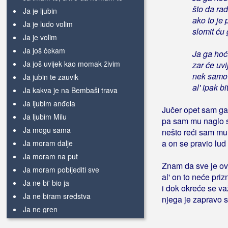
što da ra
Ja je ljubin
ako to je 
Ja je ludo volim
slomit ću 
Ja je volim
Ja još čekam
Ja ga hoć
Ja još uvijek kao momak živim
zar će uvi
nek samo š
Ja jubin te zauvik
al' ipak b
Ja kakva je na Bembaši trava
Ja ljubim anđela
Jučer opet sam ga
Ja ljubim Milu
pa sam mu naglo s
Ja mogu sama
nešto reći sam mu 
a on se pravio lud
Ja moram dalje
Ja moram na put
Znam da sve je ov
Ja moram pobijediti sve
al' on to neće priz
Ja ne bi' bio ja
i dok okreće se v
Ja ne biram sredstva
njega je zapravo 
Ja ne gren
Ja ne mogu bez Dunava