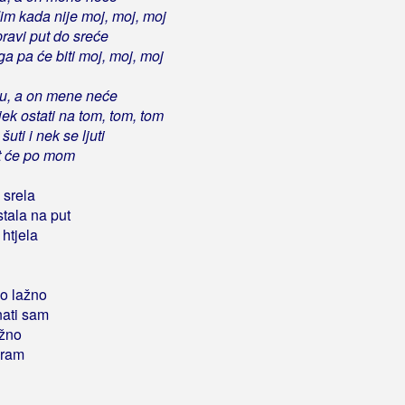
dim kada nije moj, moj, moj
pravi put do sreće
ga pa će biti moj, moj, moj
u, a on mene neće
jek ostati na tom, tom, tom
uti i nek se ljuti
it će po mom
 srela
tala na put
htjela
o lažno
nati sam
ažno
sram