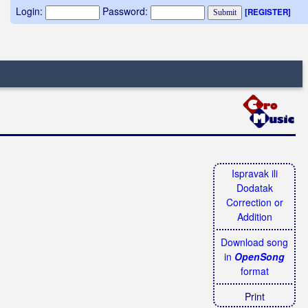
Login:
Password:
[REGISTER]
Ispravak ili
Dodatak
Correction or
Addition
Download song
in
OpenSong
format
Print