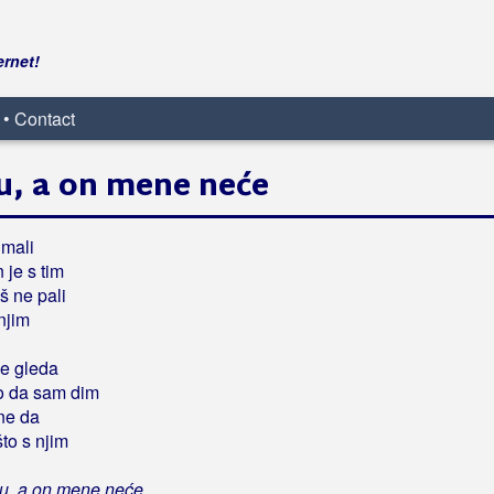
ernet!
 • Contact
u, a on mene neće
 mali
 je s tim
š ne pali
njim
e gleda
o da sam dim
ne da
to s njim
u, a on mene neće