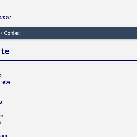
ernet!
 • Contact
 te
e
 tebe
na
mo
o
dom