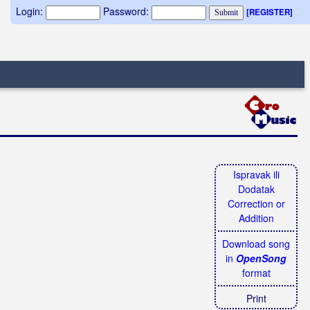
Login:
Password:
[REGISTER]
Ispravak ili
Dodatak
Correction or
Addition
Download song
in
OpenSong
format
Print