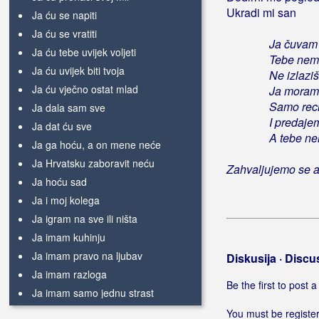
Ukradi mi san
Ja ću se napiti
Ja ću se vratiti
Ja čuvam 
Ja ću tebe uvijek voljeti
Tebe nem
Ja ću uvijek biti tvoja
Ne izlazi
Ja ću vječno ostat mlad
Ja moram 
Samo reci
Ja dala sam sve
I predaje
Ja dat ću sve
A tebe n
Ja ga hoću, a on mene neće
Ja Hrvatsku zaboravit neću
Zahvaljujemo se a
Ja hoću sad
Ja i moj kolega
Ja igram na sve ili ništa
Ja imam kuhinju
Ja imam pravo na ljubav
Diskusija · Discu
Ja imam razloga
Be the first to post
Ja imam samo jednu strast
Ja imam snage za to
You must be register