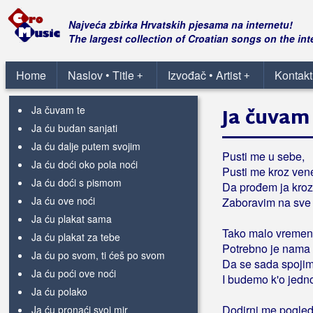
Ja bi s' tobom, ja bi' tebe
Ja bih preživio
Najveća zbirka Hrvatskih pjesama na internetu!
Ja bih se ljubio
The largest collection of Croatian songs on the int
Ja bit ću tu
Ja bolujem
Home
Naslov • Title
Izvođač • Artist
Kontakt
+
+
Ja čekam noć
Ja čuvam te
Ja čuvam
Ja ću budan sanjati
Ja ću dalje putem svojim
Pusti me u sebe,
Ja ću doći oko pola noći
Pusti me kroz ven
Ja ću doći s pismom
Da prođem ja kroz
Ja ću ove noći
Zaboravim na sve
Ja ću plakat sama
Tako malo vreme
Ja ću plakat za tebe
Potrebno je nama
Ja ću po svom, ti ćeš po svom
Da se sada spoji
Ja ću poći ove noći
I budemo k'o jedn
Ja ću polako
Dodirni me pogle
Ja ću pronaći svoj mir