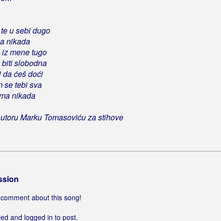
te u sebi dugo
a nikada
š iz mene tugo
biti slobodna
 da ćeš doći
m se tebi sva
ema nikada
utoru Marku Tomasoviću za stihove
ssion
 a comment about this song!
ed and logged in to post.