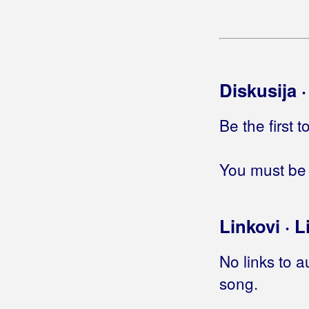
Jasenovac i Gradiška Stara
(Thompson)
Jasenovac i Gradiška Stara
(Grupa
Zvona)
Jaska, moja Jaska
Diskusija 
Jasmin
Jasno mi je sad
Be the first 
Jasno mi je, jasno
Jaši jaši
Javi mi
You must be 
Javi mi se
Javi mi se bar za Božić
Javi se
(Boduli)
Linkovi · L
Javi se
(Vlado Kalember)
Javi se
(Hari Mata Hari)
No links to a
Javi se
(Parni Valjak i Pips, Chips &
song.
Videoclips i Thompson)
Javi se u tri