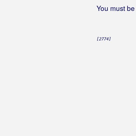
Javi se, javi
You must be 
Javore
Jazz.ba
Ja, ja, ja
Je l' zbog nje
[2774]
Je li grijeh te voljeti
Je li otkrivena Amerika
Je prešlo
Je suis née ce jour-lŕ
Jeans generacija
Jebena
Jedan čovjek i jedna žena
Jedan čovjek sa gitarom
Jedan čovjek tužno plače
Jedan dan života
(Dražen Biškup i
Ljubica Tomasko)
Jedan dan života
(Mišo Kovač)