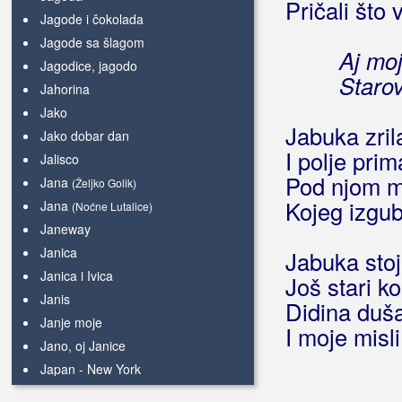
Pričali što 
Jagode i čokolada
Jagode sa šlagom
Aj moj
Jagodice, jagodo
Starov
Jahorina
Jako
Jabuka zril
Jako dobar dan
I polje prim
Jalisco
Pod njom mi
Jana
(Željko Golik)
Kojeg izgub
Jana
(Noćne Lutalice)
Janeway
Janica
Jabuka stoji
Janica i Ivica
Još stari ko
Janis
Didina duš
Janje moje
I moje misli
Jano, oj Janice
Japan - New York
Japanac