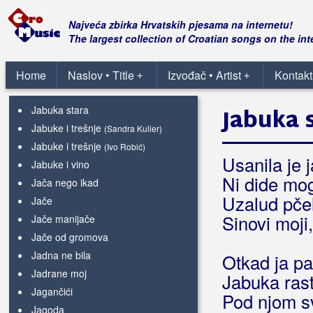
Ja znam dobro što mi je
Ja želim
Najveća zbirka Hrvatskih pjesama na internetu!
Ja živim za tebe
The largest collection of Croatian songs on the int
Ja žuborim
Jablani
Home
Naslov • Title
Izvođač • Artist
Kontakt
(Mate Bulić)
+
+
Jablani
(Patria)
Jabuka stara
Jabuka 
Jabuke i trešnje
(Sandra Kulier)
Jabuke i trešnje
(Ivo Robić)
Usanila je 
Jabuke i vino
Ni dide mo
Jača nego ikad
Uzalud pčel
Jače
Sinovi moji,
Jače manijače
Jače od gromova
Jadna ne bila
Otkad ja pa
Jadrane moj
Jabuka raste
Jagančići
Pod njom sv
Jagoda