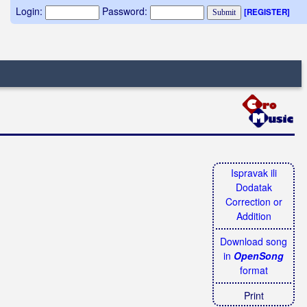
Login:
Password:
[REGISTER]
Ispravak ili
Dodatak
Correction or
Addition
Download song
in
OpenSong
format
Print