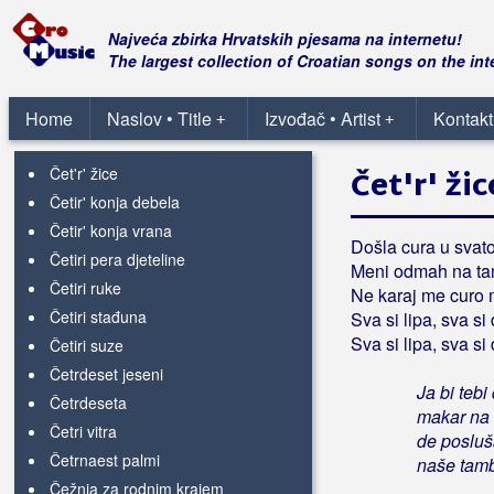
Čestit svijetu
Čestitka imendanu
Najveća zbirka Hrvatskih pjesama na internetu!
Često
The largest collection of Croatian songs on the int
Često mi u noći dolaziš pred oči
Često pitam za tebe
Home
Naslov • Title
Izvođač • Artist
Kontakt
+
+
Često puta lutam gradom
Čet'r' žice
Čet'r' žic
Četir' konja debela
Četir' konja vrana
Došla cura u svato
Četiri pera djeteline
Meni odmah na tam
Četiri ruke
Ne karaj me curo m
Četiri stađuna
Sva si lipa, sva s
Sva si lipa, sva s
Četiri suze
Četrdeset jeseni
Ja bi tebi 
Četrdeseta
makar na 
Četri vitra
de posluš
Četrnaest palmi
naše tam
Čežnja za rodnim krajem