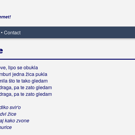
ernet!
 • Contact
e
ve, lipo se obukla
buri jedna žica pukla
ila što te tako gledam
i draga, pa te zato gledam
i draga, pa te zato gledam
diko svir'o
dvi žice
aj kako zvone
burice