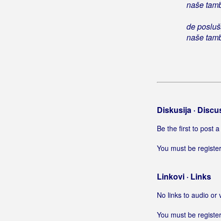
naše tam
Čikola
Čilaš
de posluš
Čime sam te zaslužila
naše tam
Čin čin čini mi se
(Alen Islamović)
Čin čin čini mi se
(Mladi Šest)
Čini mi se
Čini mi se da su žene
Činim pravu stvar
Diskusija · Discu
Činim sve u krivi čas
Čiribiribela
Be the first to post
Čista kao suza
You must be register
Čista laž
Čista petica
Čisto ludilo
Linkovi · Links
Čitaj mi sa usana
No links to audio or 
Čizme moje
Čizme moje na bore
You must be register