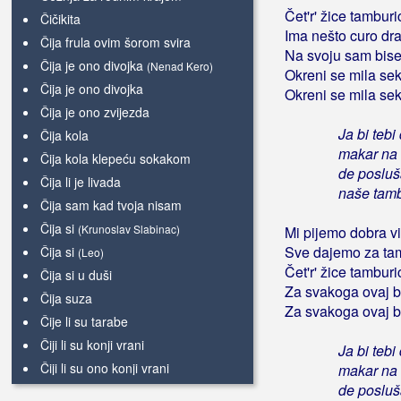
Čet'r' žice tambur
Čičikita
Ima nešto curo dr
Čija frula ovim šorom svira
Na svoju sam bise
Čija je ono divojka
(Nenad Kero)
Okreni se mila sek
Čija je ono divojka
Okreni se mila sek
Čija je ono zvijezda
Ja bi tebi 
Čija kola
makar na 
Čija kola klepeću sokakom
de posluš
Čija li je livada
naše tam
Čija sam kad tvoja nisam
Čija si
(Krunoslav Slabinac)
Mi pijemo dobra v
Sve dajemo za tam
Čija si
(Leo)
Čet'r' žice tambur
Čija si u duši
Za svakoga ovaj b
Čija suza
Za svakoga ovaj b
Čije li su tarabe
Čiji li su konji vrani
Ja bi tebi 
Čiji li su ono konji vrani
makar na 
de posluš
Čiji su ono svatovi