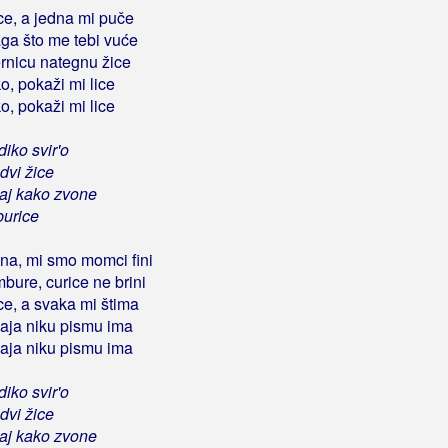
ice, a jedna mi puče
aga što me tebi vuće
rnicu nategnu žice
o, pokaži mi lice
o, pokaži mi lice
diko svir'o
dvi žice
aj kako zvone
burice
ina, mi smo momci fini
bure, curice ne brini
ice, a svaka mi štima
aja niku pismu ima
aja niku pismu ima
diko svir'o
dvi žice
aj kako zvone