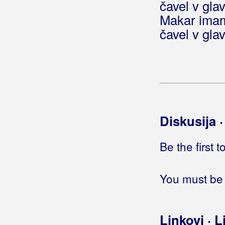
čavel v gla
Čerge
Makar imam 
Čestit svijetu
čavel v gla
Čestitka imendanu
Često
Često mi u noći dolaziš pred oči
Često pitam za tebe
Često puta lutam gradom
Čet'r' žice
Četir' konja debela
Diskusija 
Četir' konja vrana
Četiri pera djeteline
Be the first 
Četiri ruke
Četiri stađuna
You must be 
Četiri suze
Četrdeset jeseni
Četrdeseta
Linkovi · L
Četri vitra