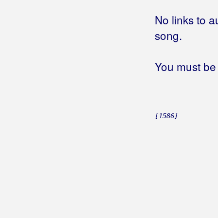
Četrnaest palmi
No links to a
Čežnja za rodnim krajem
Čičikita
song.
Čija frula ovim šorom svira
Čija je ono divojka
(Nenad Kero)
You must be 
Čija je ono divojka
Čija je ono zvijezda
Čija kola
Čija kola klepeću sokakom
[1586]
Čija li je livada
Čija sam kad tvoja nisam
Čija si
(Krunoslav Slabinac)
Čija si
(Leo)
Čija si u duši
Čija suza
Čije li su tarabe
Čiji li su konji vrani