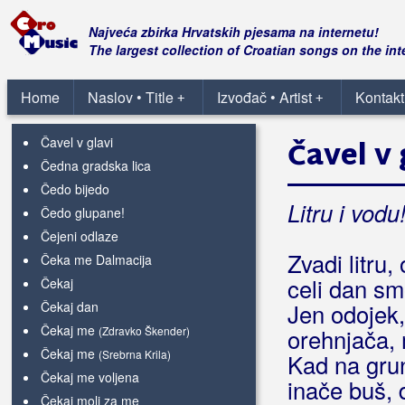
Čaša tuge
Čaša vina
(Jole)
Najveća zbirka Hrvatskih pjesama na internetu!
Čaša vina
The largest collection of Croatian songs on the int
(Tony Cetinski)
Čaše dobrog vina
Čaše lomim
Home
Naslov • Title
Izvođač • Artist
Kontakt
+
+
Čaše moje polomljene
Čavel v glavi
Čavel v 
Čedna gradska lica
Čedo bijedo
Litru i vodu
Čedo glupane!
Čejeni odlaze
Zvadi litru,
Čeka me Dalmacija
celi dan smo
Čekaj
Čekaj dan
Jen odojek,
Čekaj me
(Zdravko Škender)
orehnjača, m
Čekaj me
(Srebrna Krila)
Kad na grunt
Čekaj me voljena
inače buš, d
Čekaj moli za me