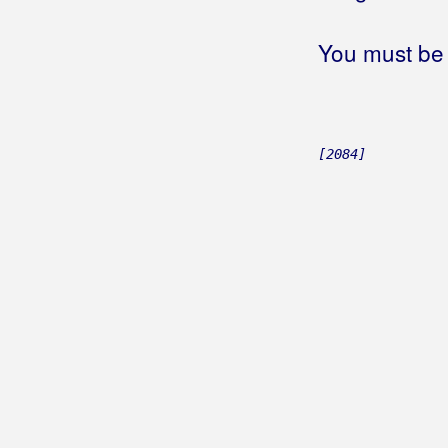
Četir' konja debela
Četir' konja vrana
You must be 
Četiri pera djeteline
Četiri ruke
Četiri stađuna
Četiri suze
[2084]
Četrdeset jeseni
Četrdeseta
Četri vitra
Četrnaest palmi
Čežnja za rodnim krajem
Čičikita
Čija frula ovim šorom svira
Čija je ono divojka
(Nenad Kero)
Čija je ono divojka
Čija je ono zvijezda
Čija kola