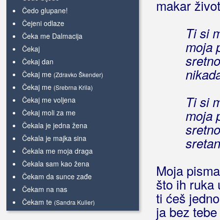
makar život 
Čedo glupane!
Čejeni odlaze
Ti si 
Čeka me Dalmacija
moja 
Čekaj
sretno
Čekaj dan
nikada
Čekaj me
(Zdravko Škender)
Čekaj me
(Srebrna Krila)
Ti si 
Čekaj me voljena
moja 
Čekaj moli za me
Čekala je jedna žena
sretno
Čekala je majka sina
sretan
Čekala me moja draga
Čekala sam kao žena
Moja pisma 
Čekam da sunce zađe
što ih ruka
Čekam na nas
ti ćeš jedn
Čekam te
(Sandra Kulier)
ja bez tebe
Čekam te
(Emilija Kokić)