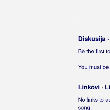
Čekam te vrati se
Čekanje
Čekaonica
Čekat ću te
Čekat ću te ja
Čelične zavjese
Diskusija 
Čemu da se radujem
Čemu sam se oženio
Be the first 
Čemu to
Čerge
You must be 
Čestit svijetu
Čestitka imendanu
Često
Linkovi · L
Često mi u noći dolaziš pred oči
Često pitam za tebe
No links to a
Često puta lutam gradom
song.
Čet'r' žice