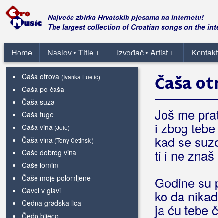
Čarolija
(Leteći Odred)
Čarolija (kad prestane)
Najveća zbirka Hrvatskih pjesama na internetu!
Čast je branit domovinu svoju
The largest collection of Croatian songs on the int
Čaša bila, razbila se
Čaša gorkih suza
Home
Naslov • Title
Izvođač • Artist
Kontakt
+
+
Čaša otrova
(Drvenjaki)
Čaša otrova
Čaša ot
(Ivanka Luetić)
Čaša po čaša
Čaša suza
Još me pra
Čaša tuge
i zbog teb
Čaša vina
(Jole)
kad se suz
Čaša vina
(Tony Cetinski)
ti i ne znaš
Čaše dobrog vina
Čaše lomim
Čaše moje polomljene
Godine su 
Čavel v glavi
ko da nikad
Čedna gradska lica
ja ću tebe 
Čedo bijedo